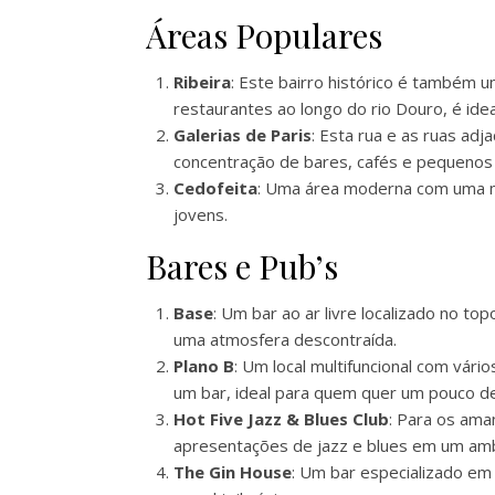
Áreas Populares
Ribeira
: Este bairro histórico é também 
restaurantes ao longo do rio Douro, é id
Galerias de Paris
: Esta rua e as ruas ad
concentração de bares, cafés e pequenos 
Cedofeita
: Uma área moderna com uma mis
jovens.
Bares e Pub’s
Base
: Um bar ao ar livre localizado no top
uma atmosfera descontraída.
Plano B
: Um local multifuncional com vári
um bar, ideal para quem quer um pouco de
Hot Five Jazz & Blues Club
: Para os ama
apresentações de jazz e blues em um amb
The Gin House
: Um bar especializado em