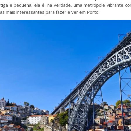
tiga e pequena, ela é, na verdade, uma metrópole vibrante c
sas mais interessantes para fazer e ver em Porto: