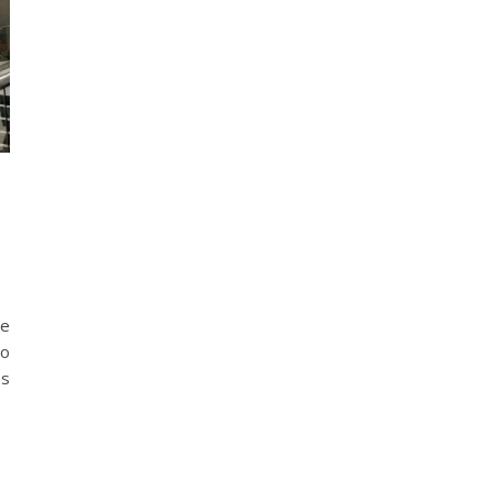
re
 o
es